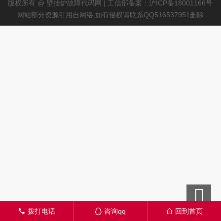
版权所有 @ 壁挂炉故障代码网 | 工信部备案：沪ICP备18001166号
网站部分资源引用自网络,如有侵权请联系QQ516537951删除
拨打电话
咨询qq
回到首页
󦁁
󦊱
󦃑