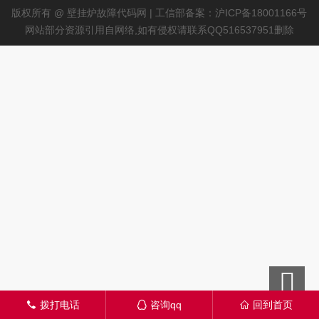
版权所有 @ 壁挂炉故障代码网 | 工信部备案：沪ICP备18001166号
网站部分资源引用自网络,如有侵权请联系QQ516537951删除
拨打电话
咨询qq
回到首页
󦁁
󦊱
󦃑