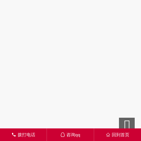
拨打电话
咨询qq
回到首页
󦁁
󦊱
󦃑