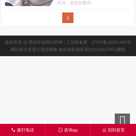
栏目：
壁挂炉配件
1
版权所有 @ 壁挂炉故障代码网 | 工信部备案：沪ICP备18001166号
网站部分资源引用自网络,如有侵权请联系QQ516537951删除
拨打电话
咨询qq
回到首页
󦁁
󦊱
󦃑